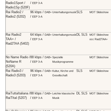
Radio1Sport /
/
EEP 3-A
Radio1Sp (520F)
Rai Radio2 /
96 kbps /
SLS
DAB+
Unterhaltungsmusik
MOT Slideshow
Radio2 (5202)
/
EEP 3-A
Rai Radio2
64 kbps /
DL SLS
DAB+
Unterhaltungsmusik
MOT Slideshow
TAA+ /
/
EEP 3-A
occ Rad2TAA+
Rad2TAA (5402)
No Name Radio /
88 kbps /
DAB+
Spezielle
MOT Slideshow
NoName R
/
EEP 3-A
Musikprogramme
(520A)
Rai Radio3 /
96 kbps /
SLS
DAB+
Kultur, Kirche und
MOT Slideshow
Radio3 (5203)
/
EEP 3-A
Gesellschaft
RaiTuttaItaliana /
88 kbps /
DL SLS
DAB+
Leichte klassische
MOT Slideshow
RaiTItal (5207)
/
EEP 3-A
Musik