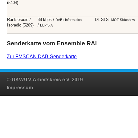
(5404)
Rai Isoradio /
88 kbps /
DL SLS
DAB+
Information
MOT Slideshow
Isoradio (5209)
/
EEP 3-A
Senderkarte vom Ensemble RAI
Zur FMSCAN DAB-Senderkarte
© UKW/TV-Arbeitskreis e.V. 2019
Impressum