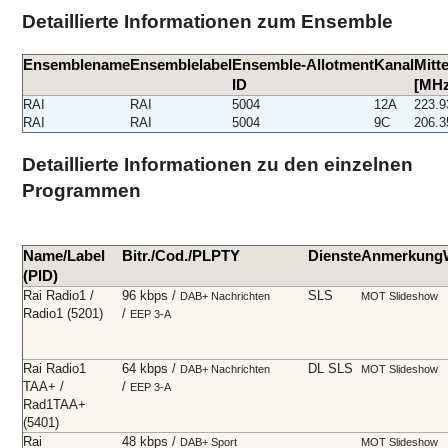
Detaillierte Informationen zum Ensemble
Ensemblename
Ensemblelabel
Ensemble-
Allotment
Kanal
Mitt
ID
[MHz
RAI
RAI
5004
12A
223.9
RAI
RAI
5004
9C
206.3
Detaillierte Informationen zu den einzelnen
Programmen
Name/Label
Bitr./Cod./PL
PTY
Dienste
Anmerkung
(PID)
Rai Radio1 /
96 kbps /
SLS
DAB+
Nachrichten
MOT Slideshow
Radio1 (5201)
/
EEP 3-A
Rai Radio1
64 kbps /
DL SLS
DAB+
Nachrichten
MOT Slideshow
TAA+ /
/
EEP 3-A
Rad1TAA+
(5401)
Rai
48 kbps /
DAB+
Sport
MOT Slideshow