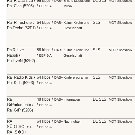
Rai R Classica /
96 kbps /
DL SLS
DAB+
Ernste klassische
MOT Slideshow
Rai Clas (5205)
/
EEP 3-A
Musik
Rai R Techete' /
64 kbps /
SLS
DAB+
Kultur, Kirche und
MOT Slideshow
RaiTeche (52F1)
/
EEP 3-A
Gesellschaft
RaiR Live
88 kbps /
SLS
DAB+
Kultur, Kirche und
MOT Slideshow
Napoli /
/
EEP 3-A
Gesellschaft
RaiLiveN (52F2)
Rai Radio Kids /
64 kbps /
SLS
DAB+
Kinderprogramm
MOT Slideshow
Rai Kids (52F3)
/
EEP 3-A
Rai
48 kbps /
DL SLS
DAB+
Information
MOT Slideshow
GrParlamento /
/
EEP 3-A
Rai GrP (5206)
RAI
64 kbps /
DL SLS
DAB+
Nachrichten
MOT Slideshow
SÜDTIROL+ /
/
EEP 3-A
RAI S�D+