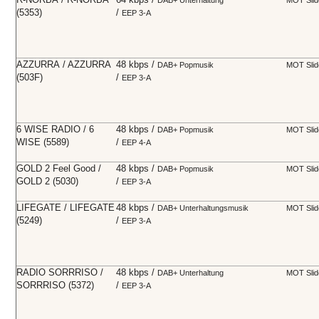
(5353)
/
EEP 3-A
AZZURRA / AZZURRA
48 kbps /
DAB+
Popmusik
MOT Sli
(503F)
/
EEP 3-A
6 WISE RADIO / 6
48 kbps /
DAB+
Popmusik
MOT Sli
WISE (5589)
/
EEP 4-A
GOLD 2 Feel Good /
48 kbps /
DAB+
Popmusik
MOT Sli
GOLD 2 (5030)
/
EEP 3-A
LIFEGATE / LIFEGATE
48 kbps /
DAB+
Unterhaltungsmusik
MOT Sli
(5249)
/
EEP 3-A
RADIO SORRRISO /
48 kbps /
DAB+
Unterhaltung
MOT Sli
SORRRISO (5372)
/
EEP 3-A