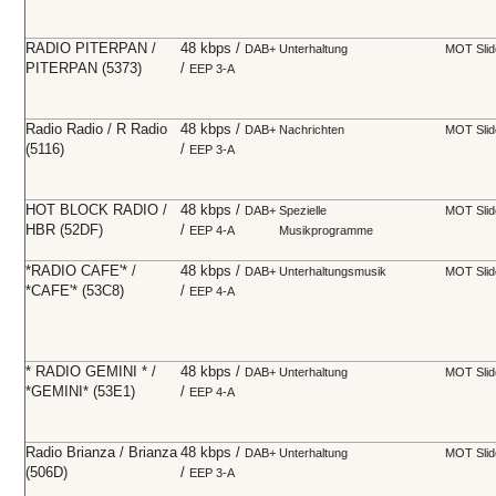
RADIO PITERPAN /
48 kbps /
DAB+
Unterhaltung
MOT Sli
PITERPAN (5373)
/
EEP 3-A
Radio Radio / R Radio
48 kbps /
DAB+
Nachrichten
MOT Sli
(5116)
/
EEP 3-A
HOT BLOCK RADIO /
48 kbps /
DAB+
Spezielle
MOT Sli
HBR (52DF)
/
EEP 4-A
Musikprogramme
*RADIO CAFE'* /
48 kbps /
DAB+
Unterhaltungsmusik
MOT Sli
*CAFE'* (53C8)
/
EEP 4-A
* RADIO GEMINI * /
48 kbps /
DAB+
Unterhaltung
MOT Sli
*GEMINI* (53E1)
/
EEP 4-A
Radio Brianza / Brianza
48 kbps /
DAB+
Unterhaltung
MOT Sli
(506D)
/
EEP 3-A