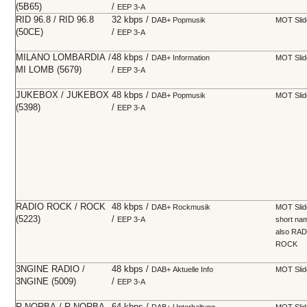
(5B65)
/
EEP 3-A
RID 96.8 / RID 96.8
32 kbps /
DAB+
Popmusik
MOT Sli
(50CE)
/
EEP 3-A
MILANO LOMBARDIA /
48 kbps /
DAB+
Information
MOT Sli
MI LOMB (5679)
/
EEP 3-A
JUKEBOX / JUKEBOX
48 kbps /
DAB+
Popmusik
MOT Sli
(5398)
/
EEP 3-A
RADIO ROCK / ROCK
48 kbps /
DAB+
Rockmusik
MOT Slid
(5223)
/
EEP 3-A
short na
also RA
ROCK
3NGINE RADIO /
48 kbps /
DAB+
Aktuelle Info
MOT Sli
3NGINE (5009)
/
EEP 3-A
R-NORBA / R-NORBA
64 kbps /
DAB+
Unterhaltung
MOT Sli