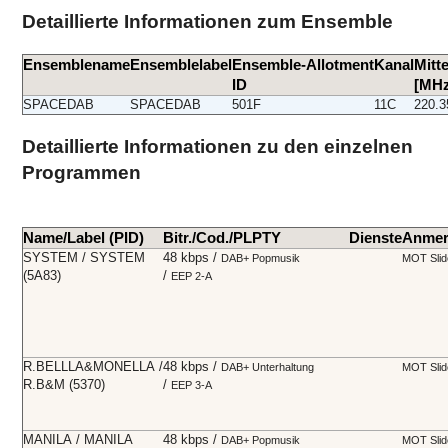
Detaillierte Informationen zum Ensemble
Ensemblename
Ensemblelabel
Ensemble-
Allotment
Kanal
Mitt
ID
[MHz
SPACEDAB
SPACEDAB
501F
11C
220.3
Detaillierte Informationen zu den einzelnen
Programmen
Name/Label (PID)
Bitr./Cod./PL
PTY
Dienste
Anmer
SYSTEM / SYSTEM
48 kbps /
DAB+
Popmusik
MOT Sli
(5A83)
/
EEP 2-A
R.BELLLA&MONELLA /
48 kbps /
DAB+
Unterhaltung
MOT Sli
R.B&M (5370)
/
EEP 3-A
MANILA / MANILA
48 kbps /
DAB+
Popmusik
MOT Sli