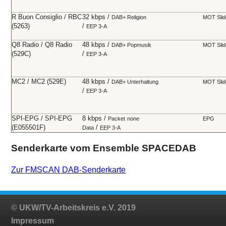
R Buon Consiglio / RBC
32 kbps /
DAB+
Religion
MOT Sli
(5263)
/
EEP 3-A
Q8 Radio / Q8 Radio
48 kbps /
DAB+
Popmusik
MOT Sli
(529C)
/
EEP 3-A
MC2 / MC2 (529E)
48 kbps /
DAB+
Unterhaltung
MOT Sli
/
EEP 3-A
SPI-EPG / SPI-EPG
8 kbps /
Packet
none
EPG
(E055501F)
/
Data
EEP 3-A
Senderkarte vom Ensemble SPACEDAB
Zur FMSCAN DAB-Senderkarte
© UKW/TV-Arbeitskreis e.V. 2019
Impressum