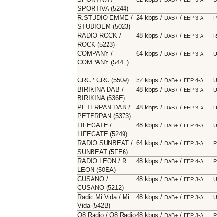
SPORTIVA (5244)
R.STUDIO EMME /
24 kbps /
/
DAB+
EEP 3-A
P
STUDIOEM (5023)
RADIO ROCK /
48 kbps /
/
DAB+
EEP 3-A
R
ROCK (5223)
COMPANY /
64 kbps /
/
DAB+
EEP 3-A
U
COMPANY (544F)
CRC / CRC (5509)
32 kbps /
/
DAB+
EEP 4-A
U
BIRIKINA DAB /
48 kbps /
/
DAB+
EEP 3-A
U
BIRIKINA (536E)
PETERPAN DAB /
48 kbps /
/
DAB+
EEP 3-A
U
PETERPAN (5373)
LIFEGATE /
48 kbps /
/
DAB+
EEP 4-A
U
LIFEGATE (5249)
RADIO SUNBEAT /
64 kbps /
/
DAB+
EEP 3-A
P
SUNBEAT (5FE6)
RADIO LEON / R
48 kbps /
/
DAB+
EEP 4-A
P
LEON (50EA)
CUSANO /
48 kbps /
/
DAB+
EEP 3-A
U
CUSANO (5212)
Radio Mi Vida / Mi
48 kbps /
/
DAB+
EEP 3-A
U
Vida (542B)
Q8 Radio / Q8 Radio
48 kbps /
/
DAB+
EEP 3-A
P