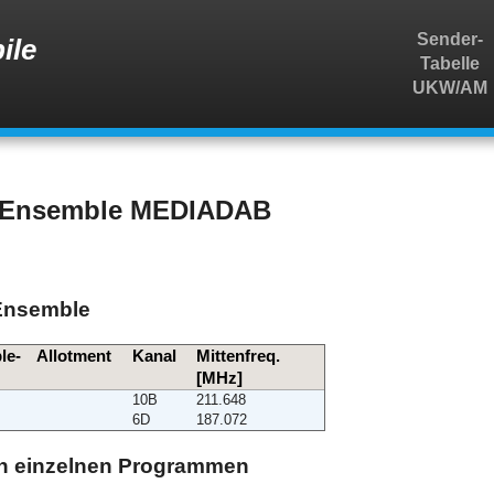
Sender-
ile
Tabelle
UKW/AM
m Ensemble MEDIADAB
 Ensemble
le-
Allotment
Kanal
Mittenfreq.
[MHz]
10B
211.648
6D
187.072
den einzelnen Programmen