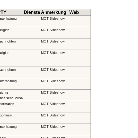
PTY
Dienste
Anmerkung
Web
nterhaltung
MOT Slideshow
eligion
MOT Slideshow
achrichten
MOT Slideshow
eligion
MOT Slideshow
achrichten
MOT Slideshow
nterhaltung
MOT Slideshow
eichte
MOT Slideshow
lassische Musik
nformation
MOT Slideshow
opmusik
MOT Slideshow
nterhaltung
MOT Slideshow
port
MOT Slideshow