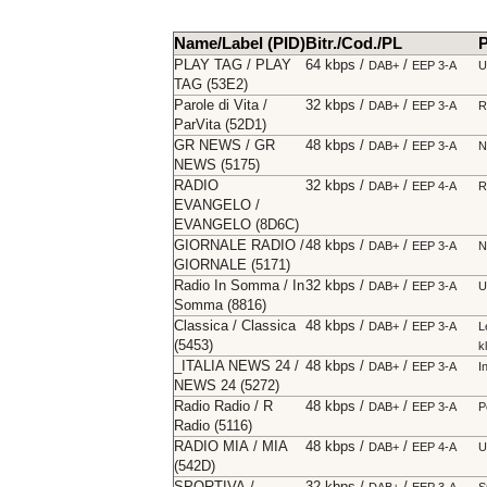
Name/Label (PID)
Bitr./Cod./PL
PLAY TAG / PLAY
64 kbps /
/
DAB+
EEP 3-A
U
TAG (53E2)
Parole di Vita /
32 kbps /
/
DAB+
EEP 3-A
R
ParVita (52D1)
GR NEWS / GR
48 kbps /
/
DAB+
EEP 3-A
N
NEWS (5175)
RADIO
32 kbps /
/
DAB+
EEP 4-A
R
EVANGELO /
EVANGELO (8D6C)
GIORNALE RADIO /
48 kbps /
/
DAB+
EEP 3-A
N
GIORNALE (5171)
Radio In Somma / In
32 kbps /
/
DAB+
EEP 3-A
U
Somma (8816)
Classica / Classica
48 kbps /
/
DAB+
EEP 3-A
L
(5453)
k
_ITALIA NEWS 24 /
48 kbps /
/
DAB+
EEP 3-A
I
NEWS 24 (5272)
Radio Radio / R
48 kbps /
/
DAB+
EEP 3-A
P
Radio (5116)
RADIO MIA / MIA
48 kbps /
/
DAB+
EEP 4-A
U
(542D)
SPORTIVA /
32 kbps /
/
DAB+
EEP 3-A
S