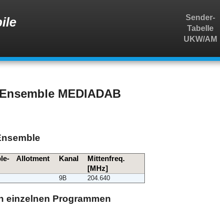
Sender-
ile
Tabelle
UKW/AM
m Ensemble MEDIADAB
 Ensemble
le-
Allotment
Kanal
Mittenfreq.
[MHz]
9B
204.640
den einzelnen Programmen