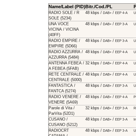
Name/Label (PID)
Bitr./Cod./PL
RADIO SOLE / R
48 kbps /
/
DAB+
EEP 4-A
U
SOLE (5234)
UNA VOCE
48 kbps /
/
DAB+
EEP 3-A
U
VICINA / VICINA
(40FF)
RADIO EMPIRE /
48 kbps /
/
DAB+
EEP 3-A
U
EMPIRE (5D66)
RADIO AZZURRA /
48 kbps /
/
DAB+
EEP 4-A
U
AZZURRA (5484)
ANTENNA FEBEA /
32 kbps /
/
DAB+
EEP 4-A
U
A FEBEA (5FAB)
RETE CENTRALE /
48 kbps /
/
DAB+
EEP 4-A
U
CENTRALE (5000)
FANTASTICA /
48 kbps /
/
DAB+
EEP 3-A
U
FANTCA (5274)
RADIO VENERE /
48 kbps /
/
DAB+
EEP 4-A
P
VENERE (5A69)
Parole di Vita /
32 kbps /
/
DAB+
EEP 3-A
R
ParVita (52D1)
CUSANO /
48 kbps /
/
DAB+
EEP 3-A
I
CUSANO (5212)
RADIOCRT
48 kbps /
/
DAB+
EEP 3-A
U
CATANIA /