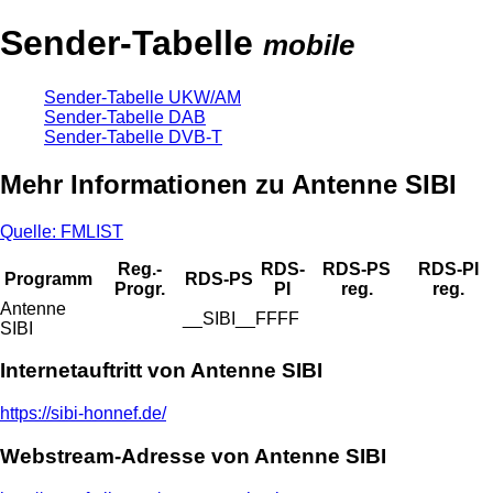
Sender-Tabelle
mobile
Sender-Tabelle UKW/AM
Sender-Tabelle DAB
Sender-Tabelle DVB-T
Mehr Informationen zu Antenne SIBI
Quelle: FMLIST
Reg.-
RDS-
RDS-PS
RDS-PI
Programm
RDS-PS
Progr.
PI
reg.
reg.
Antenne
__SIBI__
FFFF
SIBI
Internetauftritt von Antenne SIBI
https://sibi-honnef.de/
Webstream-Adresse von Antenne SIBI