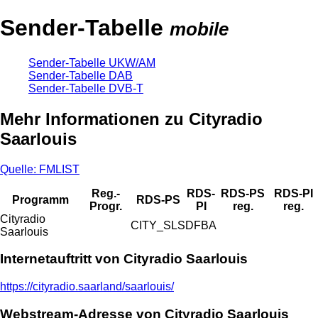
Sender-Tabelle
mobile
Sender-Tabelle UKW/AM
Sender-Tabelle DAB
Sender-Tabelle DVB-T
Mehr Informationen zu Cityradio
Saarlouis
Quelle: FMLIST
Reg.-
RDS-
RDS-PS
RDS-PI
Programm
RDS-PS
Progr.
PI
reg.
reg.
Cityradio
CITY_SLS
DFBA
Saarlouis
Internetauftritt von Cityradio Saarlouis
https://cityradio.saarland/saarlouis/
Webstream-Adresse von Cityradio Saarlouis