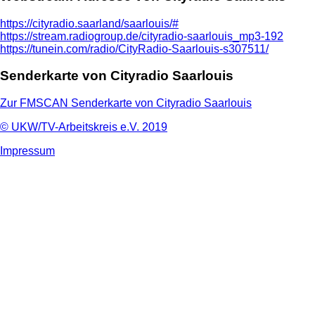
https://cityradio.saarland/saarlouis/#
https://stream.radiogroup.de/cityradio-saarlouis_mp3-192
https://tunein.com/radio/CityRadio-Saarlouis-s307511/
Senderkarte von Cityradio Saarlouis
Zur FMSCAN Senderkarte von Cityradio Saarlouis
© UKW/TV-Arbeitskreis e.V. 2019
Impressum