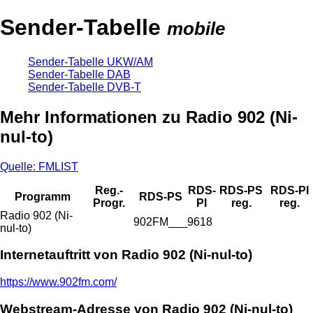
Sender-Tabelle
mobile
Sender-Tabelle UKW/AM
Sender-Tabelle DAB
Sender-Tabelle DVB-T
Mehr Informationen zu Radio 902 (Ni-
nul-to)
Quelle: FMLIST
Reg.-
RDS-
RDS-PS
RDS-PI
Programm
RDS-PS
Progr.
PI
reg.
reg.
Radio 902 (Ni-
902FM___
9618
nul-to)
Internetauftritt von Radio 902 (Ni-nul-to)
https://www.902fm.com/
Webstream-Adresse von Radio 902 (Ni-nul-to)