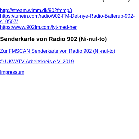
http://stream.wlmm.dk/902fmmp3
https://tunein.com/radio/902-FM-Det-nye-Radio-Ballerup-902-
s10507/
https://www.902fm.com/lyt-med-her
Senderkarte von Radio 902 (Ni-nul-to)
Zur FMSCAN Senderkarte von Radio 902 (Ni-nul-to)
© UKW/TV-Arbeitskreis e.V. 2019
Impressum